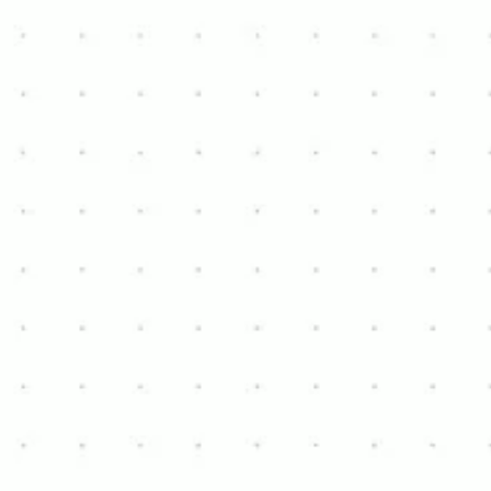
Waterloo
3
6
11m x 3,8m
WC séparés