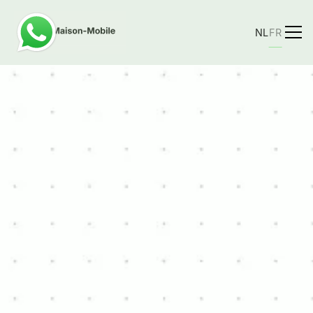
NL
FR