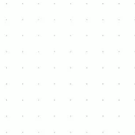
Découvrez ce mobil-home en bon état, situé à
Waterloo.
D'une dimension de
11 m x 3,8 m
ce mobil-home offre
un aménagement pratique avec
3 chambres
et
2
salles de bain
.
Ce mobil-home est idéal pour ceux qui recherchent
une solution spacieuse, soignée et abordable.
Contacteer me via WhatsApp
€ 7.500
Intéressé ?
Contactez-nous dès aujourd'hui pour planifier une visite
et découvrir par vous-même l'élégance et la commodité