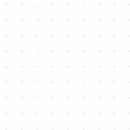
2
4
9 m x 4 m
À VENDRE
Afficher les détails
Stacarvan
Waterloo
€ 27.000
2
4
12m x 3,7m