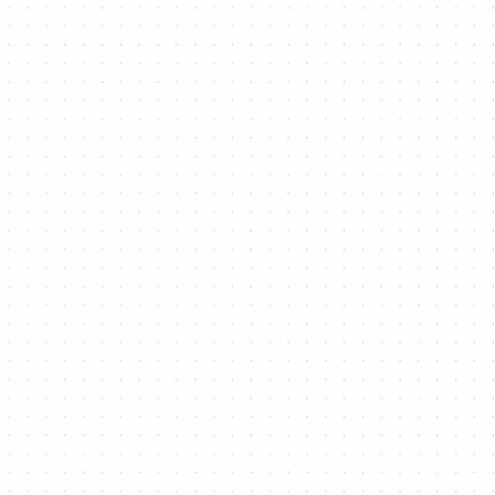
Adres
Beschikbaar
Reiberg 27,
Maandag, vrijdag,
1654 Huizingen
zaterdag
9u00 - 18u00
*Bezoeken zijn uitsluitend
mogelijk op afspraak.
Andere dagen na
17u00
Volg ons