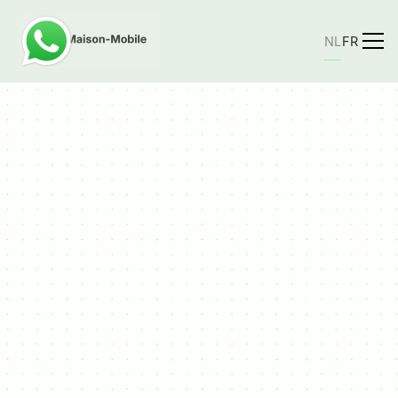
NL
FR
Email
Telefoon
hannes.vangansen@hotmail.com
+32 484 77 32 47