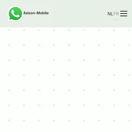
NL
FR