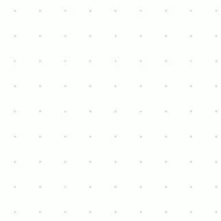
Afficher les détails
Stacaravan
Gent
€ 7.000
2
4
9m x 3m
À VENDRE
Afficher les détails