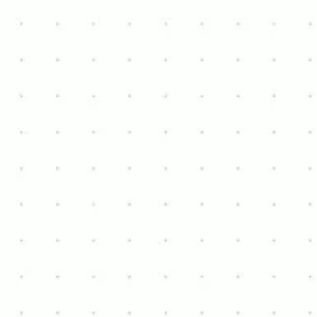
de la vie au centre-ville.
WhatsApp (voorkeur)
+32 484 77 32 47
hannes.vangansen@hotmail.com