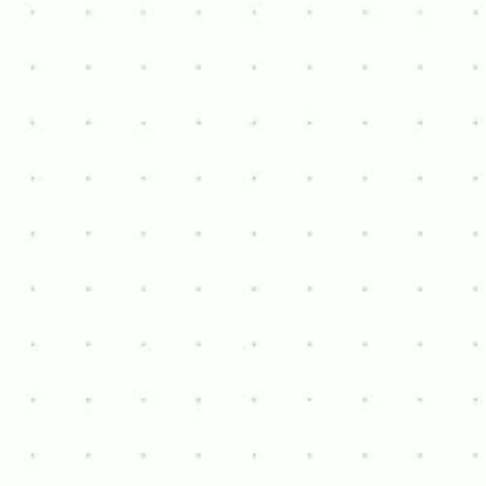
Halle
2
4
10m x 3,8m
Double vitrage