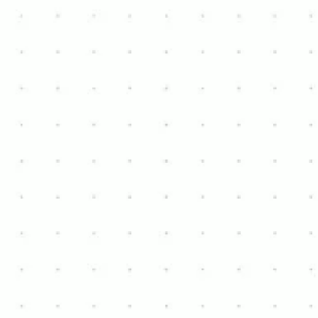
Découvrez ce mobil-home en
très bon état
, situé à
Halle
.
Avec des dimensions de
10 m x 3,8 m
, ce mobil-home
offre un agencement pratique et confortable avec
2
chambres
,
1 salle de bain
, un salon chaleureux et une
cuisine fonctionnelle. Grâce au
double vitrage
, vous
bénéficiez d'un confort supplémentaire, et la
climatisation
assure des températures agréables
pendant les journées chaudes.
Contacteer me via WhatsApp
€ 14.000
Intéressé ?
Contactez-nous dès aujourd'hui pour planifier une visite
et découvrir par vous-même l'élégance et la commodité